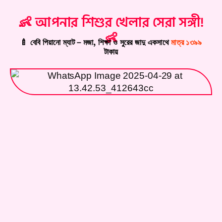
👶 আপনার শিশুর খেলার সেরা সঙ্গী!
👶
🍼 বেবি পিয়ানো ম্যাট – মজা, শিক্ষা ও সুরের জাদু একসাথে
মাত্র ১৩৯৯
টাকায়