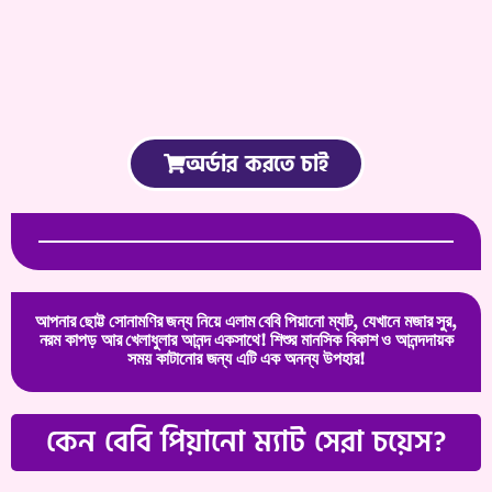
অর্ডার করতে চাই
আপনার ছোট্ট সোনামণির জন্য নিয়ে এলাম বেবি পিয়ানো ম্যাট, যেখানে মজার সুর,
নরম কাপড় আর খেলাধুলার আনন্দ একসাথে! শিশুর মানসিক বিকাশ ও আনন্দদায়ক
সময় কাটানোর জন্য এটি এক অনন্য উপহার!
কেন বেবি পিয়ানো ম্যাট সেরা চয়েস?